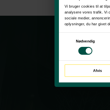
Vi bruger cookies til at til
analysere vores trafik. Vi
sociale medier, annonceri
oplysninger, du har givet d
S
Nødvendig
a
m
t
y
k
Afvis
k
e
v
a
l
g