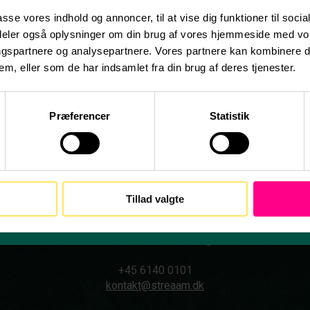
passe vores indhold og annoncer, til at vise dig funktioner til socia
 deler også oplysninger om din brug af vores hjemmeside med vor
ngspartnere og analysepartnere. Vores partnere kan kombinere 
em, eller som de har indsamlet fra din brug af deres tjenester.
Præferencer
Statistik
Streaam ApS
CVR: 44120852
Tillad valgte
Gammel Kongevej 102
DK 1850 Frederiksberg
+45 6140 0101
kontakt@streaam.dk