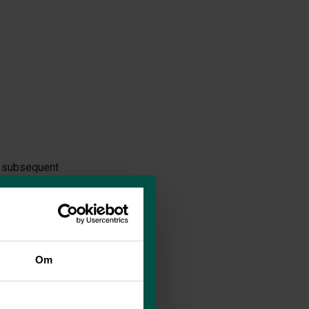
s subsequent
ices you use, for
icked on in the
 the use of
ce. Likewise,
esale, and
Om