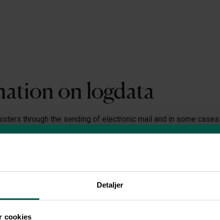
mation on logdata
isters through the sending of electronic mail and in some case
sites - certain data (log data) and stores information on the dev
ster which Streaam ApS emails are opened or which topics are cl
se of Streaam ApS's processing of this information is to analyze
r solutions, improve Streaam ApS's products, and user experien
regated and anonymously to create knowledge for its own use, r
Detaljer
 cookies