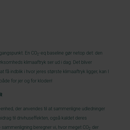
udgangspunkt. En CO
-eq baseline gør netop det: den
2
rksomheds klimaaftryk ser ud i dag. Det bliver
t få indblik i hvor jeres største klimaaftryk ligger, kan I
både for jer og for kloden!
R
eenhed, der anvendes til at sammenligne udledninger
idrag til drivhuseffekten, også kaldet deres
ne sammenligning beregner vi, hvor meget CO
der
2