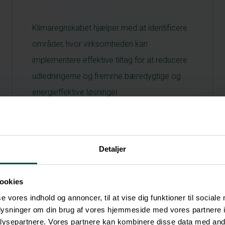
Klimaregnskabet hjælper med at identificere
områder, hvor virksomheden kan
implementere effektive tiltag for at reducere
udledningerne og fremme bæredygtige og
energieffektive løsninger.
Detaljer
5. Fremtidige krav
ookies
Da flere kunder allerede efterspørger
se vores indhold og annoncer, til at vise dig funktioner til sociale
oplysninger om din brug af vores hjemmeside med vores partnere i
rapportering af klimaaftryk, og lovbaserede
ysepartnere. Vores partnere kan kombinere disse data med andr