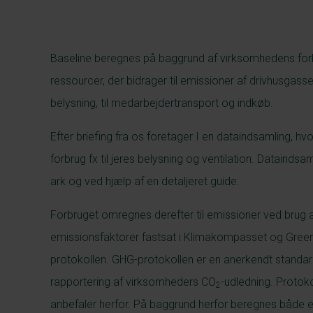
Baseline beregnes på baggrund af virksomhedens forb
ressourcer, der bidrager til emissioner af drivhusgasser.
belysning, til medarbejdertransport og indkøb.
Efter briefing fra os foretager I en dataindsamling, hv
forbrug fx til jeres belysning og ventilation. Dataindsa
ark og ved hjælp af en detaljeret guide.
Forbruget omregnes derefter til emissioner ved bru
emissionsfaktorer fastsat i Klimakompasset og Gre
protokollen. GHG-protokollen er en anerkendt standar
rapportering af virksomheders CO
-udledning. Protok
2
anbefaler herfor. På baggrund herfor beregnes både 