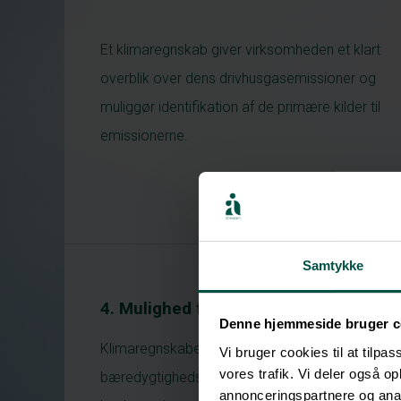
Et klimaregnskab giver virksomheden et klart
overblik over dens drivhusgasemissioner og
muliggør identifikation af de primære kilder til
emissionerne.
Samtykke
4. Mulighed for at skille sig ud
Denne hjemmeside bruger c
Klimaregnskabet kan styrke virksomhedens
Vi bruger cookies til at tilpas
vores trafik. Vi deler også 
bæredygtighedsprofil og differentiere den fra
annonceringspartnere og anal