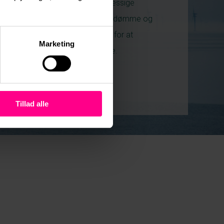
tage ansvar for deres miljømæssige
påvirkning, forbedre deres omdømme og
bidrage til den globale indsats for at
Marketing
bekæmpe klimaforandringerne.
Tillad alle