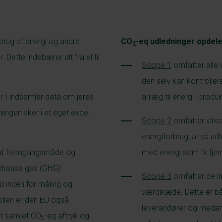
rug af energi og andre
CO
-eq udledninger opdele
2
 Dette indebærer alt fra el til
Scope 1
omfatter alle 
den selv kan kontroller
or I indsamler data om jeres
anlæg til energi- prod
mlingen sker i et eget excel
Scope 2
omfatter virks
energiforbrug, altså u
g af fremgangsmåde og
med energi som fx fjern
enhouse gas (GHG)
Scope 3
omfatter de i
d inden for måling og
værdikæde. Dette er b
ollen er den EU også
leverandører og medarb
et samlet CO
-eq aftryk og
2