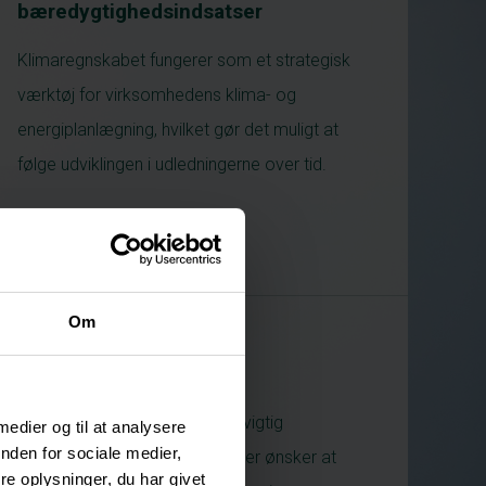
bæredygtighedsindsatser
Klimaregnskabet fungerer som et strategisk
værktøj for virksomhedens klima- og
energiplanlægning, hvilket gør det muligt at
følge udviklingen i udledningerne over tid.
Om
KONKLUSION
Klimaregnskabet er derfor en vigtig
 medier og til at analysere
nden for sociale medier,
ressource for virksomheder, der ønsker at
e oplysninger, du har givet