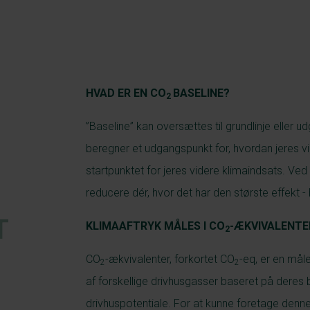
HVAD ER EN CO
BASELINE?
2
”Baseline” kan oversættes til grundlinje eller 
beregner et udgangspunkt for, hvordan jeres vi
startpunktet for jeres videre klimaindsats. Ved a
reducere dér, hvor det har den største effekt - 
T
KLIMAAFTRYK MÅLES I CO
-ÆKVIVALENTE
2
CO
-ækvivalenter, forkortet CO
-eq, er en mål
2
2
af forskellige drivhusgasser baseret på deres b
drivhuspotentiale. For at kunne foretage den