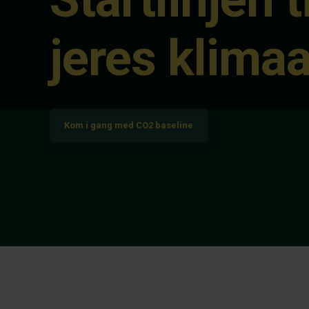
jeres klimaa
Kom i gang med CO2 baseline