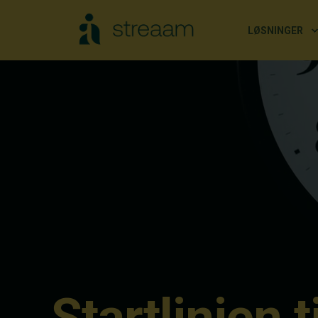
LØSNINGER
Startlinjen t