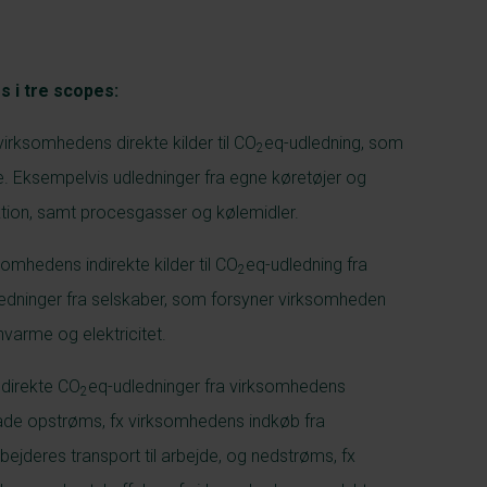
s i tre scopes:
virksomhedens direkte kilder til CO
eq-udledning, som
2
e. Eksempelvis udledninger fra egne køretøjer og
uktion, samt procesgasser og kølemidler.
omhedens indirekte kilder til CO
eq-udledning fra
2
dledninger fra selskaber, som forsyner virksomheden
varme og elektricitet.
ndirekte CO
eq-udledninger fra virksomhedens
2
åde opstrøms, fx virksomhedens indkøb fra
ejderes transport til arbejde, og nedstrøms, fx