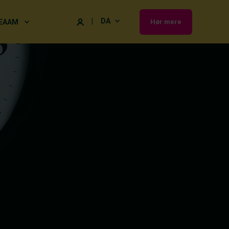
DA
EAAM
Hør mere