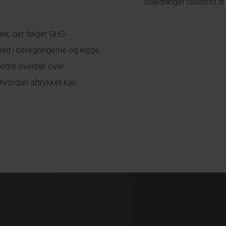
udledninger relateret t
rk, der følger GHG-
 ned i beregningerne og kigge
bedre overblik over
 hvordan aftrykket kan