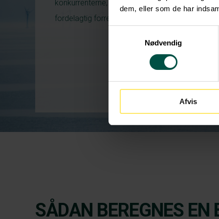
konkurrenterne, hvilket kan være en
dem, eller som de har indsaml
fordelagtig forretningsstrategi.
Samtykkevalg
Nødvendig
Afvis
SÅDAN BEREGNES EN 