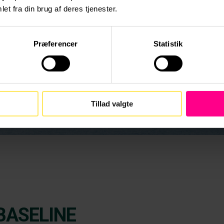
krav til klimaregnskaber er på vej, er det en
et fra din brug af deres tjenester.
god praksis at have en CO2-eq baseline for
at være godt forberedt
Præferencer
Statistik
Tillad valgte
BASELINE