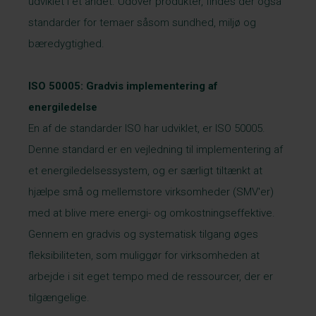
udviklet i et andet. Udover produkter, findes der også
standarder for temaer såsom sundhed, miljø og
bæredygtighed.
ISO 50005: Gradvis implementering af
energiledelse
En af de standarder ISO har udviklet, er ISO 50005.
Denne standard er en vejledning til implementering af
et energiledelsessystem, og er særligt tiltænkt at
hjælpe små og mellemstore virksomheder (SMV'er)
med at blive mere energi- og omkostningseffektive.
Gennem en gradvis og systematisk tilgang øges
fleksibiliteten, som muliggør for virksomheden at
arbejde i sit eget tempo med de ressourcer, der er
tilgængelige
.