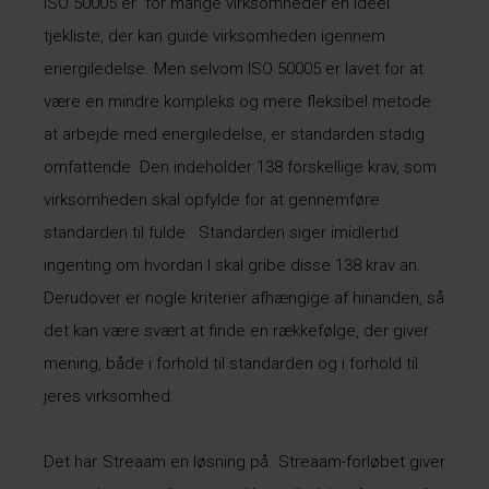
ISO 50005 er for mange virksomheder en ideel
tjekliste, der kan guide virksomheden igennem
energiledelse. Men selvom ISO 50005 er lavet for at
være en mindre kompleks og mere fleksibel metode
at arbejde med energiledelse, er standarden stadig
omfattende. Den indeholder 138 forskellige krav, som
virksomheden skal opfylde for at gennemføre
standarden til fulde. Standarden siger imidlertid
ingenting om hvordan I skal gribe disse 138 krav an.
Derudover er nogle kriterier afhængige af hinanden, så
det kan være svært at finde en rækkefølge, der giver
mening, både i forhold til standarden og i forhold til
jeres virksomhed.
Det har
Streaam
en løsning på.
Streaam
-forløbet giver