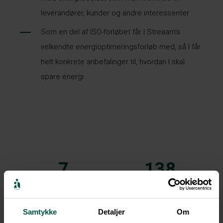
leverandører, kunder og andre interessenter
Som en del af ISO-forløbet får I
Streaam's
velkendte energioptimeringsforløb med, så I får
helt konkrete anbefalinger til, hvordan I skal
spare energi.
7
138
FASER
NIVEAUER
Samtykke
Detaljer
Om