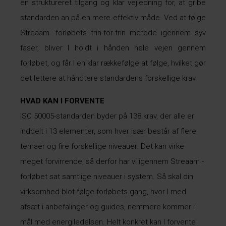
en struktureret tilgang og klar vejledning for, at gribe
standarden an på en mere effektiv måde. Ved at følge
Streaam -
forløbets trin-for-trin metode igennem syv
faser, bliver I holdt i hånden hele vejen gennem
forløbet, og får I en klar rækkefølge at følge, hvilket gør
det lettere at håndtere standardens forskellige krav.
HVAD KAN I FORVENTE
ISO 50005-standarden byder på 138 krav, der alle er
inddelt i 13 elementer, som hver især består af flere
temaer og fire forskellige niveauer. Det kan virke
meget forvirrende, så derfor har vi igennem
Streaam
-
forløbet sat samtlige niveauer i system. Så skal din
virksomhed blot følge forløbets gang, hvor I med
afsæt i anbefalinger og guides, nemmere kommer i
mål med energiledelsen. Helt konkret kan I forvente