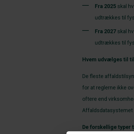
Fra 2025
skal hv
udtrækkes til fys
Fra 2027
skal hv
udtrækkes til fys
Hvem udvælges til ti
De fleste affaldstilsy
for at reglerne ikke 
oftere end virksomhed
Affaldsdatasystemet (
De forskellige typer t