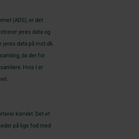
emet (ADS), er det
istrerer jeres data og
ke jeres data på
mst.dk
.
samling, da der for
samlere. Hvis I er
met.
rterer korrekt. Det et
heder på lige fod med