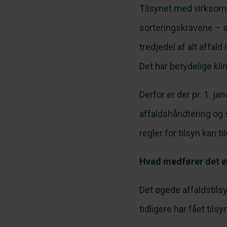
Tilsynet med virksomh
sorteringskravene – s
tredjedel af alt affa
Det har betydelige k
Derfor er der pr. 1. j
affaldshåndtering og s
regler for tilsyn kan ti
Hvad medfører det ø
Det øgede affaldstils
tidligere har fået til