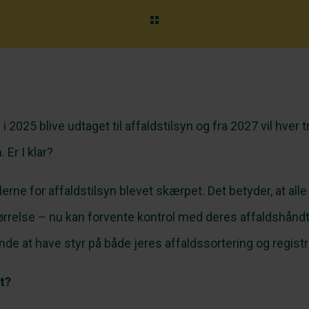
i 2025 blive udtaget til affaldstilsyn og fra 2027 vil hver
. Er I klar?
eglerne for affaldstilsyn blevet skærpet. Det betyder, at al
rrelse – nu kan forvente kontrol med deres affaldshåndte
de at have styr på både jeres affaldssortering og registr
t?