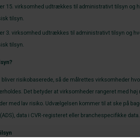
er 15. virksomhed udtrækkes til administrativt tilsyn og 
isk tilsyn.
er 3. virksomhed udtrækkes til administrativt tilsyn og h
isk tilsyn.
lsyn?
n bliver risikobaserede, så de målrettes virksomheder hvor
overholdes. Det betyder at virksomheder rangeret med høj
er med lav risiko. Udvælgelsen kommer til at ske på bagg
ADS), data i CVR-registeret eller branchespecifikke data.
ilsyn