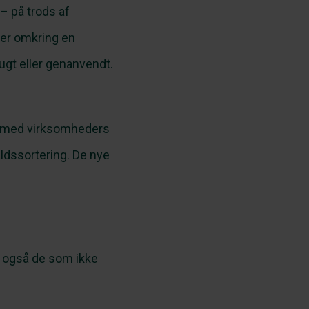
– på trods af
ver omkring en
ugt eller genanvendt.
net med virksomheders
aldssortering. De nye
– også de som ikke