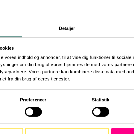
faldstilsyn: administrative og fysiske.
r det administrative affaldstilsyn med virksomheden, hvor
Detaljer
en eller Miljøstyrelsen. Uanset tilsynstype er det Miljø
ookies
se vores indhold og annoncer, til at vise dig funktioner til sociale
oplysninger om din brug af vores hjemmeside med vores partnere i
ækkes alene til administrativt tilsyn eller udpeges til fys
ysepartnere. Vores partnere kan kombinere disse data med andr
strative. Der vil dog også være virksomheder, der får fys
et fra din brug af deres tjenester.
nistrative affaldstilsyn.
Præferencer
Statistik
elv for at få udført begge typer affaldstilsyn. Grunden til
de er for at leve op til det EU-retslige “forureneren betal