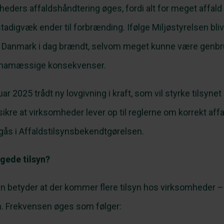
eders affaldshåndtering øges, fordi alt for meget affald 
tadigvæk ender til forbrænding. Ifølge Miljøstyrelsen bli
ld i Danmark i dag brændt, selvom meget kunne være genbr
limamæssige konsekvenser.
anuar 2025 trådt ny lovgivning i kraft, som vil styrke tilsy
ikre at virksomheder lever op til reglerne om korrekt aff
lgås i
Affaldstilsynsbekendtgørelsen
.
gede tilsyn?
yn betyder at der kommer flere tilsyn hos virksomheder 
syn. Frekvensen øges som følger: