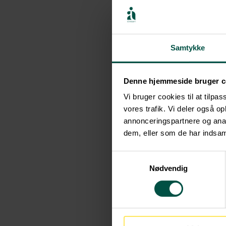
Der findes to typer af
Miljøstyrelsen står fo
Samtykke
føres af enten kommun
Denne hjemmeside bruger c
virksomhederne.
Vi bruger cookies til at tilpas
vores trafik. Vi deler også 
En virksomhed kan udtr
annonceringspartnere og anal
baggrund af det admini
dem, eller som de har indsaml
uden forudgående admi
Samtykkevalg
Nødvendig
Hvem betaler?
Virksomheder betaler s
procent gebyrfinansiere