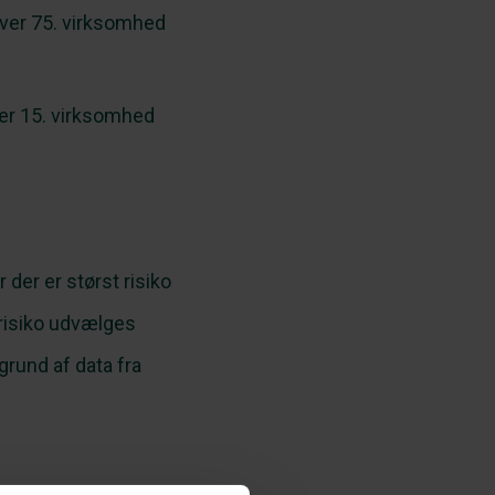
hver 75. virksomhed
ver 15. virksomhed
 der er størst risiko
 risiko udvælges
rund af data fra