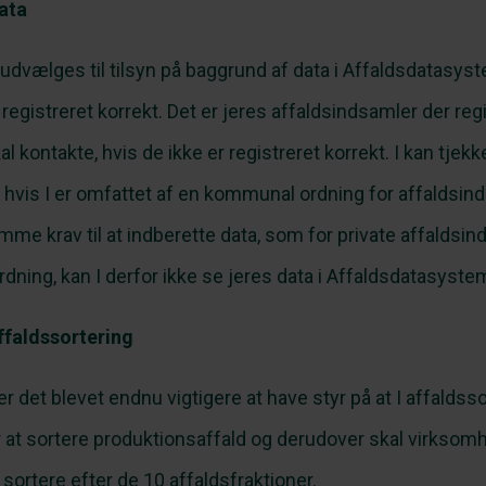
data
udvælges til tilsyn på baggrund af data i Affaldsdatasyst
r registreret korrekt. Det er jeres affaldsindsamler der reg
al kontakte, hvis de ikke er registreret korrekt. I kan tjek
 hvis I er omfattet af en kommunal ordning for affaldsind
e krav til at indberette data, som for private affaldsind
ning, kan I derfor ikke se jeres data i Affaldsdatasyste
affaldssortering
r det blevet endnu vigtigere at have styr på at I affaldsso
 at sortere produktionsaffald og derudover skal virksom
sortere efter de 10 affaldsfraktioner.