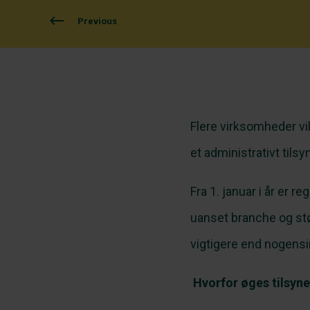
Previous
Flere virksomheder vil 
et administrativt tilsyn
Fra 1. januar i år er r
uanset branche og stø
vigtigere end nogensin
Hvorfor øges tilsyne