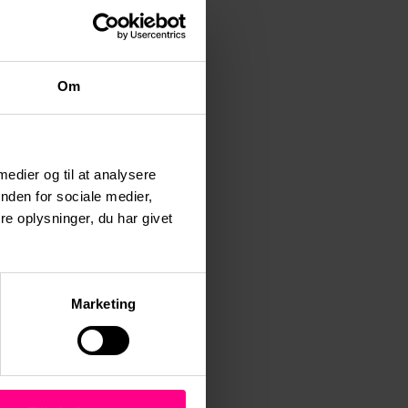
 det fysiske tilsyn
Om
styrelsen, der udpeger
 medier og til at analysere
nden for sociale medier,
isk tilsyn på
e oplysninger, du har givet
iske affaldstilsyn
Marketing
 at tilsynene er 100
er” princip.