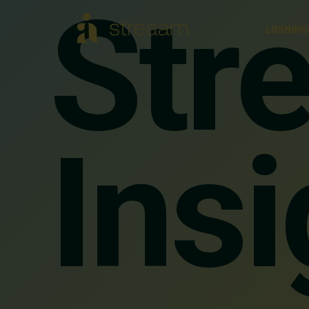
Str
LØSNING
Insi