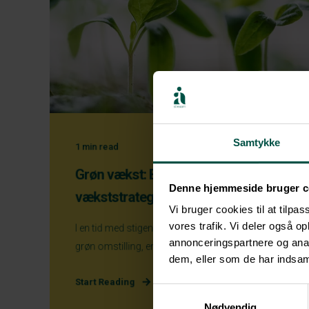
Samtykke
1
min read
Grøn vækst: Bæredygtighed som
Denne hjemmeside bruger c
vækststrategi
Vi bruger cookies til at tilpas
vores trafik. Vi deler også 
I en tid med stigende fokus på bæredygtighed og
annonceringspartnere og anal
grøn omstilling, er begrebet "grøn vækst" ...
dem, eller som de har indsaml
Start Reading
Samtykkevalg
Nødvendig