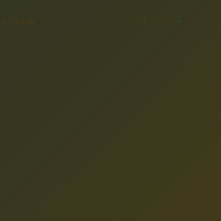
 STREAAM
DA