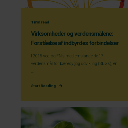
1
min read
Virksomheder og verdensmålene:
Forståelse af indbyrdes forbindelser
I 2015 vedtog FN's medlemslande de 17
verdensmål for bæredygtig udvikling (SDGs), en
...
Start Reading