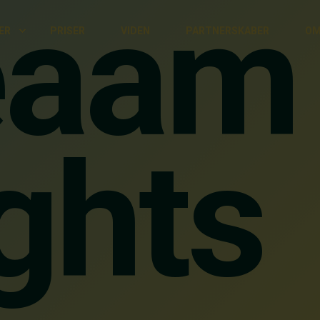
eaam
ER
PRISER
VIDEN
PARTNERSKABER
OM
ghts