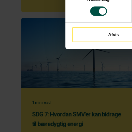
Afvis
1
min read
SDG 7: Hvordan SMV'er kan bidrage
til bæredygtig energi