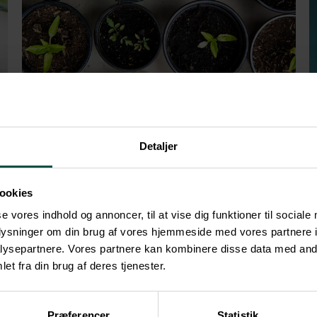
Detaljer
1
min read
Grøn pulje: Hjælp til at navigere i
ookies
tilskudsjunglen
se vores indhold og annoncer, til at vise dig funktioner til sociale
oplysninger om din brug af vores hjemmeside med vores partnere i
At tage skridtet mod en mere bæredygtig
ysepartnere. Vores partnere kan kombinere disse data med andr
virksomhedsdrift er både ansvarsfuldt og ...
et fra din brug af deres tjenester.
Start Reading
Præferencer
Statistik