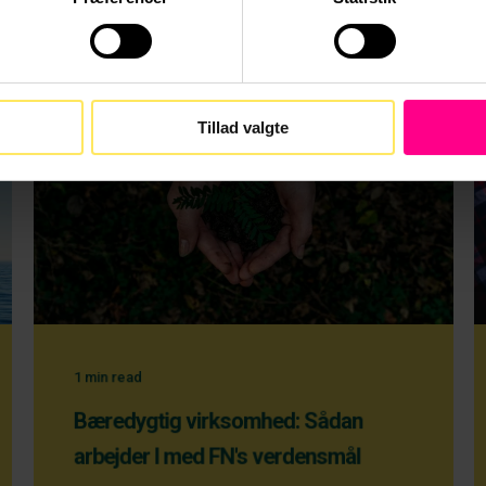
Tillad valgte
1
min read
Bæredygtig virksomhed: Sådan
arbejder I med FN's verdensmål