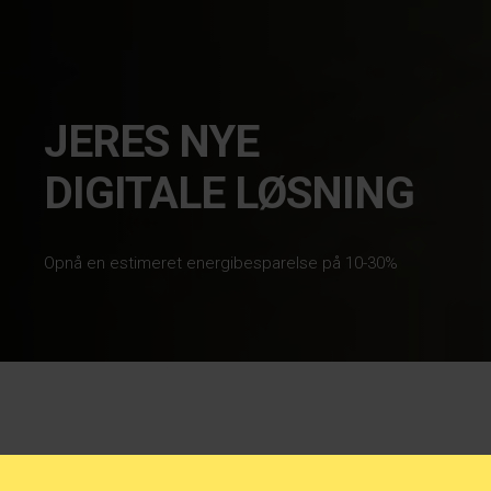
JERES NYE
DIGITALE LØSNING
Opnå en estimeret energibesparelse på 10-30%