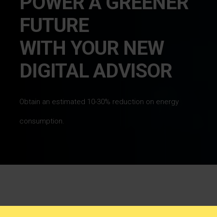
POWER A GREENER
FUTURE
WITH YOUR NEW
DIGITAL ADVISOR
Obtain an estimated 10-30% reduction on energy
consumption.