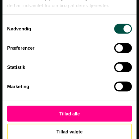
that make sustainability
de har indsamlet fra din brug af deres tjenester.
simple for SMEs
Samtykkevalg
Nødvendig
Get a demo
Præferencer
Statistik
Marketing
Tillad alle
Tillad valgte